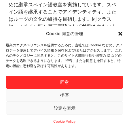
めに継承スペイン語教室を実施しています。スペ
イン語を継承することでアイデンティティ、また
はルーツの文化の維持を目指します。同クラス
は、スペイン語を第二言語として勉強されたい方
もご利用いただけます。
Cookie 同意の管理
最高のエクスペリエンスを提供するために、当社では Cookie などのテクノ
クラスに関する詳細
ロジーを使用してデバイス情報を保存および/またはアクセスします。 これ
らのテクノロジーに同意すると、このサイトの閲覧行動や固有の ID などの
データを処理できるようになります。 拒否、または同意を撤回すると、特
クラスカレンダー
定の機能に悪影響を及ぼす可能性があります。
同意
© 2026 AJAPE JP
• Built with
GeneratePress
拒否
設定を表示
Cookie Policy